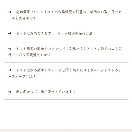
高知県産フルーツトマトの今季販売も終盤へ｜最後のお取り寄せセ
ールを実施中です
トマトは冷凍できます ― トマト農家の保存方法 ―
トマト農家の簡単トマトレシピ｜②豚バラとトマトの卵炒め🍳｜旨
味たっぷり栄養満点おかず
トマト農家の簡単トマトレシピ①｜焼くだけ！フルーツトマトのチ
ーズオーブン焼き
春に向かって、味が変わっていきます