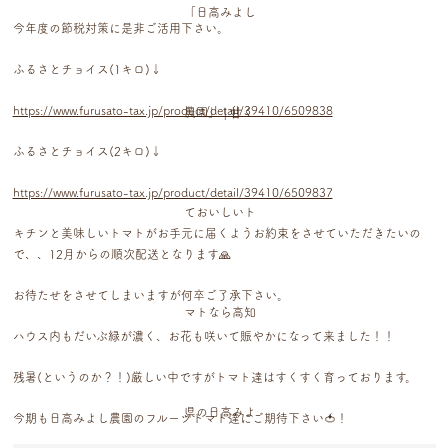
今年度の節税対策に是非ご活用下さい。
ふるさとチョイス(1キロ)↓
https://www.furusato-tax.jp/product/detail/39410/6509838
ふるさとチョイス(2キロ)↓
https://www.furusato-tax.jp/product/detail/39410/6509837
キチンと美味しいトマトがお手元に届くようお約束をさせていただきたいの
で、、12月からの順次配送となります🙏
お待たせをさせてしまいますが何卒ご了承下さい。
ハウス内もだいぶ緑が濃く、お花も咲いて賑やかになって来ました！！
残暑(というのか？！)厳しい中ですがトマト達はすくすく育っております。
今期も日高みよし農園のフルーツトマト達にご期待下さい🍅！