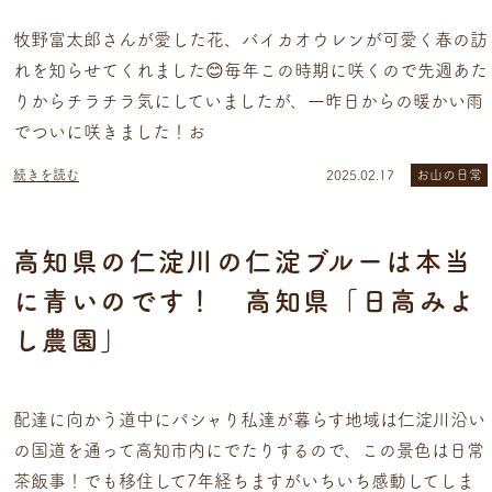
牧野富太郎さんが愛した花、バイカオウレンが可愛く春の訪
れを知らせてくれました😊毎年この時期に咲くので先週あた
りからチラチラ気にしていましたが、一昨日からの暖かい雨
でついに咲きました！お
続きを読む
2025.02.17
お山の日常
高知県の仁淀川の仁淀ブルーは本当
に青いのです！ 高知県「日高みよ
し農園」
配達に向かう道中にパシャり私達が暮らす地域は仁淀川沿い
の国道を通って高知市内にでたりするので、この景色は日常
茶飯事！でも移住して7年経ちますがいちいち感動してしま