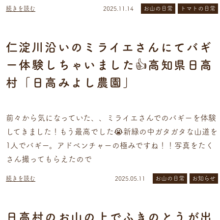
続きを読む
2025.11.14
お山の日常
トマトの日常
仁淀川沿いのミライエさんにてバギ
ー体験しちゃいました👍高知県日高
村「日高みよし農園」
前々から気になっていた、、ミライエさんでのバギーを体験
してきました！もう最高でした😭新緑の中ガタガタな山道を
1人でバギー。アドベンチャーの極みですね！！写真をたく
さん撮ってもらえたので
続きを読む
2025.05.11
お山の日常
お知らせ
日高村のお山の上でふきのとうが出