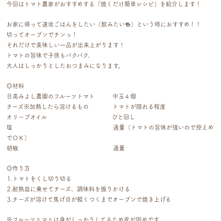
今回はトマト農家がおすすめする「焼くだけ簡単レシピ」を紹介します！
お家に帰って速攻ごはんをしたい（飲みたい🍻）という時におすすめ！！
切ってオーブンでチンっ！
それだけで美味しい一品が出来上がります！
トマトの旨味で子供もバクバク、
大人はしっかりとしたおつまみになります。
◎材料
日高みよし農園のフルーツトマト 中玉４個
チーズ※加熱したら溶けるもの トマトが隠れる程度
オリーブオイル ひと回し
塩 適量（トマトの旨味が強いので控えめ
でＯＫ）
胡椒 適量
◎作り方
⒈トマトをくし切り切る
⒉耐熱皿に乗せてチーズ、調味料を振りかける
⒊チーズが溶けて焦げ目が軽くつくまでオーブンで焼き上げる
※フルーツトマトは身がしっかりしてるため皮が固めです。