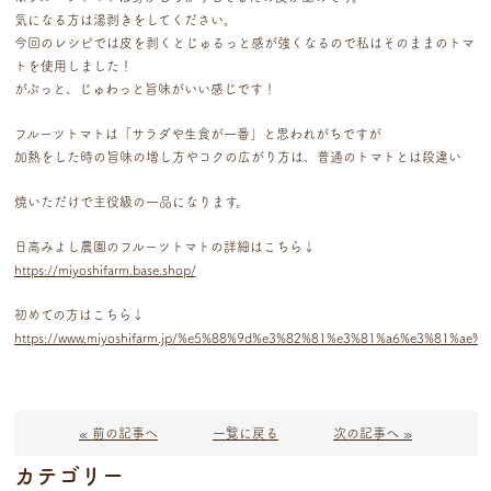
気になる方は湯剥きをしてください。
今回のレシピでは皮を剥くとじゅるっと感が強くなるので私はそのままのトマ
トを使用しました！
がぶっと、じゅわっと旨味がいい感じです！
フルーツトマトは「サラダや生食が一番」と思われがちですが
加熱をした時の旨味の増し方やコクの広がり方は、普通のトマトとは段違い
焼いただけで主役級の一品になります。
日高みよし農園のフルーツトマトの詳細はこちら↓
https://miyoshifarm.base.shop/
初めての方はこちら↓
https://www.miyoshifarm.jp/%e5%88%9d%e3%82%81%e3%81%a6%e3%81%ae
« 前の記事へ
一覧に戻る
次の記事へ »
カテゴリー