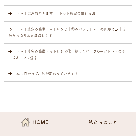
トマトは冷凍できます ― トマト農家の保存方法 ―
トマト農家の簡単トマトレシピ｜②豚バラとトマトの卵炒め🍳｜旨
味たっぷり栄養満点おかず
トマト農家の簡単トマトレシピ①｜焼くだけ！フルーツトマトのチ
ーズオーブン焼き
春に向かって、味が変わっていきます
HOME
私たちのこと