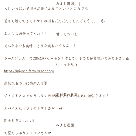
６月いっぱいで収穫が終了かな？というところです。
暑さも増してきてトマトの樹もだんだんとしんどそうに、、💦
あと少し頑張ってくれ！！
そんな中でも美味しそうな実もたくさん！！
シーズンラストの20%OFFセールを開催しているので是非覗いてみて下さい🙏
https://miyoshifarm.base.shop/
高知県もついに梅雨入り☔️
ジトジトとスッキリしない日が続きますが、元気に頑張ります！
スパイスたっぷりのトマトカレー🍛
新玉ねぎのサルサ💃
お豆たっぷりチリコンカン🫘