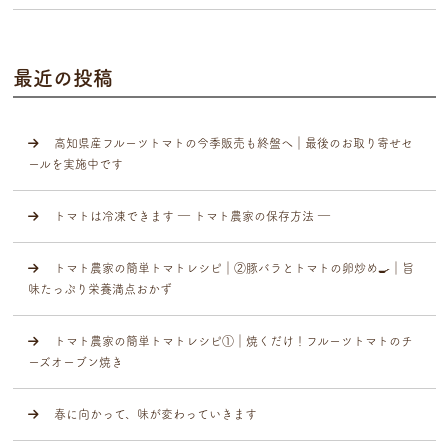
最近の投稿
高知県産フルーツトマトの今季販売も終盤へ｜最後のお取り寄せセ
ールを実施中です
トマトは冷凍できます ― トマト農家の保存方法 ―
トマト農家の簡単トマトレシピ｜②豚バラとトマトの卵炒め🍳｜旨
味たっぷり栄養満点おかず
トマト農家の簡単トマトレシピ①｜焼くだけ！フルーツトマトのチ
ーズオーブン焼き
春に向かって、味が変わっていきます