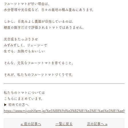
フルーツトマトが甘い理由は、
水分管理や光合成など、日々の栽培の積み重ねにあります。
しかし、日高みよし農園が目指しているのは、
糖度の数字だけで評価されるトマトではありません。
光合成をたっぷりさせ
みずみずしく、ジューシーで
生でも、加熱でもおいしい
そんな、
元気なフルーツトマト
を育てること。
それが、私たちのフルーツトマトづくりです。
私たちのトマトについては
こちらにまとめています。
▶ 初めての方へ
https://www.miyoshifarm.jp/%e5%88%9d%e3%82%81%e3%81%a6%e3%81%ae
« 前の記事へ
一覧に戻る
次の記事へ »