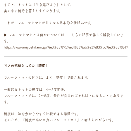
すると、トマトは「生き延びよう」として、
実の中に糖分を蓄えやすくなります。
これが、フルーツトマトが甘くなる基本的な仕組みです。
▶ フルーツトマトとは何かについては、こちらの記事で詳しく解説していま
す。
https://www.miyoshifarm.jp/%e3%83%95%e3%83%ab%e3%83%bc%e3%83
甘さの指標としての「糖度」
フルーツトマトの甘さは、よく「糖度」で表されます。
一般的なトマトの糖度は、4〜5度前後。
フルーツトマトでは、7〜8度、条件が良ければそれ以上になることもありま
す。
糖度は、味を分かりやすく比較できる指標です。
そのため、「糖度が高い＝良いフルーツトマト」と考えられがちです。